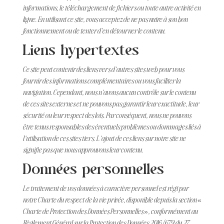
informations, le téléchargement de fichiers ou toute autre activité en
ligne. En utilisant ce site, vous acceptez de ne pas nuire à son bon
fonctionnement ou de tenter d’en détourner le contenu.
Liens hypertextes
Ce site peut contenir des liens vers d’autres sites web pour vous
fournir des informations complémentaires ou vous faciliter la
navigation. Cependant, nous n’avons aucun contrôle sur le contenu
de ces sites externes et ne pouvons pas garantir leur exactitude, leur
sécurité ou leur respect des lois. Par conséquent, nous ne pouvons
être tenus responsables des éventuels problèmes ou dommages liés à
l’utilisation de ces sites tiers. L’ajout de ces liens sur notre site ne
signifie pas que nous approuvons leur contenu.
Données personnelles
Le traitement de vos données à caractère personnel est régi par
notre Charte du respect de la vie privée, disponible depuis la section «
Charte de Protection des Données Personnelles », conformément au
Règlement Général sur la Protection des Données 2016/679 du 27