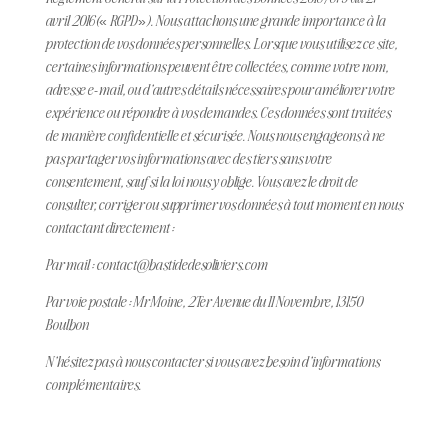
avril 2016 (« RGPD »). Nous attachons une grande importance à la
protection de vos données personnelles. Lorsque vous utilisez ce site,
certaines informations peuvent être collectées, comme votre nom,
adresse e-mail, ou d’autres détails nécessaires pour améliorer votre
expérience ou répondre à vos demandes. Ces données sont traitées
de manière confidentielle et sécurisée. Nous nous engageons à ne
pas partager vos informations avec des tiers sans votre
consentement, sauf si la loi nous y oblige. Vous avez le droit de
consulter, corriger ou supprimer vos données à tout moment en nous
contactant directement :
Par mail :
contact@bastidedesoliviers.com
Par voie postale : Mr Moine, 2Ter Avenue du 11 Novembre, 13150
Boulbon
N’hésitez pas à nous contacter si vous avez besoin d’informations
complémentaires.