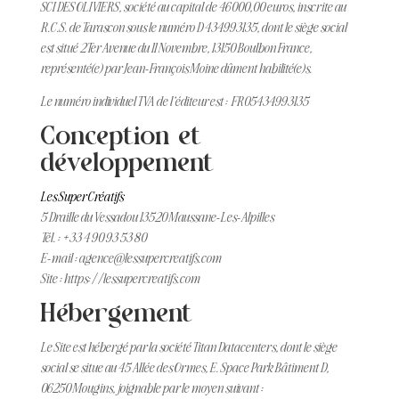
SCI DES OLIVIERS,
société au capital de 46 000,00 euros,
inscrite au
R.C.S. de Tarascon sous le numéro D 434993135, dont le siège social
est situé 2Ter Avenue du 11 Novembre, 13150 Boulbon France,
représenté(e) par Jean-François Moine dûment habilité(e)s.
Le numéro individuel TVA de l’éditeur est : FR05434993135
Conception et
développement
Les Super Créatifs
5 Draille du Vessadou 13520 Maussane-Les-Alpilles
Tél. : +33 4 90 93 53 80
E-mail :
agence@lessupercreatifs.com
Site : https://lessupercreatifs.com
Hébergement
Le Site est hébergé par la société
Titan Datacenters
, dont le siège
social se situe
au 45 Allée des Ormes, E. Space Park Bâtiment D,
06250 Mougins
, joignable par le moyen suivant :