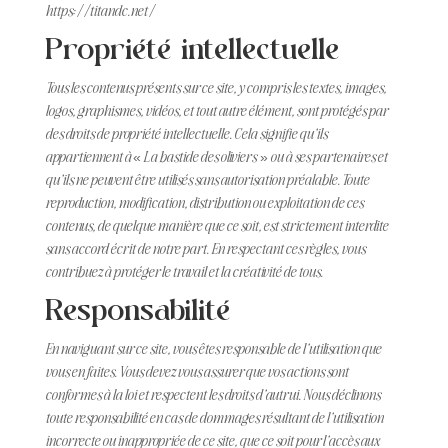
https://titandc.net/
Propriété intellectuelle
Tous les contenus présents sur ce site, y compris les textes, images,
logos, graphismes, vidéos, et tout autre élément, sont protégés par
des droits de propriété intellectuelle. Cela signifie qu’ils
appartiennent à « La bastide des oliviers » ou à ses partenaires et
qu’ils ne peuvent être utilisés sans autorisation préalable. Toute
reproduction, modification, distribution ou exploitation de ces
contenus, de quelque manière que ce soit, est strictement interdite
sans accord écrit de notre part. En respectant ces règles, vous
contribuez à protéger le travail et la créativité de tous.
Responsabilité
En naviguant sur ce site, vous êtes responsable de l’utilisation que
vous en faites. Vous devez vous assurer que vos actions sont
conformes à la loi et respectent les droits d’autrui. Nous déclinons
toute responsabilité en cas de dommages résultant de l’utilisation
incorrecte ou inappropriée de ce site, que ce soit pour l’accès aux